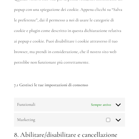
fonts
varie
popup con una spiegazione dei cookie. Appena clicchi su “Salva
le preferenze”, dai il permesso a noi di usare le categorie di
cookie e plugin come descritto in questa dichiarazione relativa
ai popup e cookie. Puoi disabilitare i cookie attraverso il tuo
browser, ma prendi in considerazione, che il nostro sito web
potrebbe non funzionare più correttamente.
7.1 Gestisci le tue impostazioni di consenso
Funzionali
Sempre attivo
Marketing
Marketing
8. Abilitare/disabilitare e cancellazione