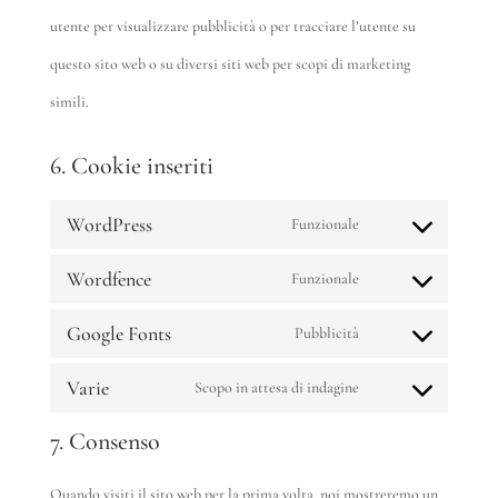
utente per visualizzare pubblicità o per tracciare l’utente su
questo sito web o su diversi siti web per scopi di marketing
simili.
6. Cookie inseriti
WordPress
Funzionale
Consent
Wordfence
Funzionale
to
Consent
service
Google Fonts
Pubblicità
to
Consent
wordpress
service
Varie
Scopo in attesa di indagine
to
Consent
wordfence
service
7. Consenso
to
google-
service
Quando visiti il sito web per la prima volta, noi mostreremo un