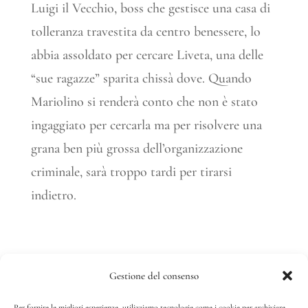
Luigi il Vecchio, boss che gestisce una casa di
tolleranza travestita da centro benessere, lo
abbia assoldato per cercare Liveta, una delle
“sue ragazze” sparita chissà dove. Quando
Mariolino si renderà conto che non è stato
ingaggiato per cercarla ma per risolvere una
grana ben più grossa dell’organizzazione
criminale, sarà troppo tardi per tirarsi
indietro.
Gestione del consenso
Fonte:
La Bottega del Giallo
Per fornire le migliori esperienze, utilizziamo tecnologie come i cookie per archiviare